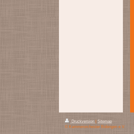
Druckversion
|
Sitemap
© Kammerorchester Bobingen e.V.