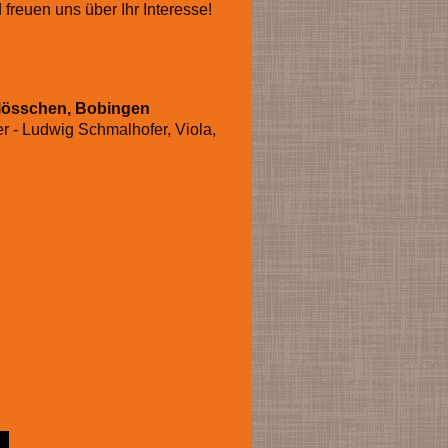
reuen uns über Ihr Interesse!
hlösschen, Bobingen
ier - Ludwig Schmalhofer, Viola,